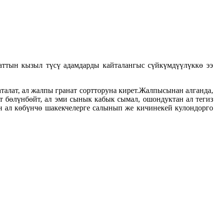
ттын кызыл түсү адамдарды кайталангыс сүйкүмдүүлүккө ээ
талат, ал жалпы гранат сортторуна кирет.Жалпысынан алганда,
ат бөлүнбөйт, ал эми сынык кабык сымал, ошондуктан ал тегиз
н ал көбүнчө шакекчелерге салынып же кичинекей кулондорго