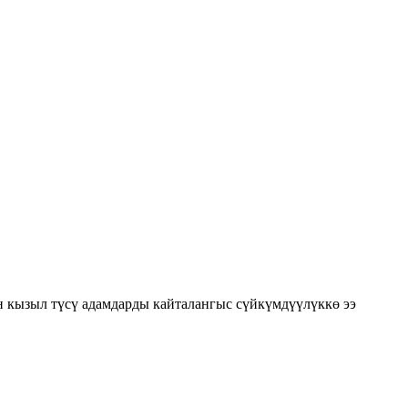
 кызыл түсү адамдарды кайталангыс сүйкүмдүүлүккө ээ