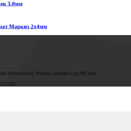
ек 3.0мм
нат Маркиз 2x4мм
№68 XiHuan Road, Wuzhou, Guangxi City,PRChina
2123320