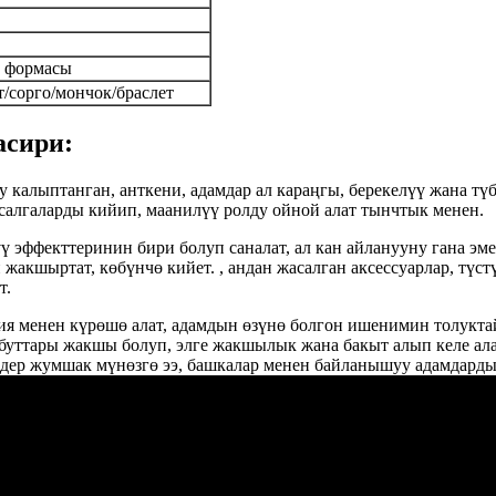
а формасы
т/сорго/мончок/браслет
асири:
у калыптанган, анткени, адамдар ал караңгы, берекелүү жана тү
асалгаларды кийип, маанилүү ролду ойной алат тынчтык менен.
үү эффекттеринин бири болуп саналат, ал кан айланууну гана э
акшыртат, көбүнчө кийет. , андан жасалган аксессуарлар, түст
т.
лия менен күрөшө алат, адамдын өзүнө болгон ишенимин толукт
 буттары жакшы болуп, элге жакшылык жана бакыт алып келе ала
дер жумшак мүнөзгө ээ, башкалар менен байланышуу адамдарды 