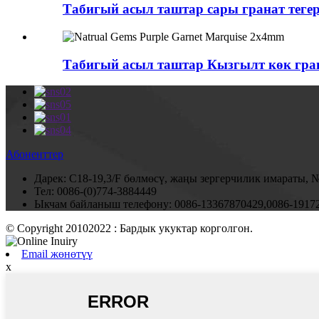
Табигый асыл таштар сары гранат тегер
Табигый асыл таштар Кызгылт көк гра
Абоненттер
Дарек:
C18-19,3/F бөлмөсү, жаңы зергерчилик имараты, 
Тел:
0086-(0)774-3884449
Ыкчам байланыш телефону:
0086-13367870429,0086-1917
© Copyright 20102022 : Бардык укуктар корголгон.
Email жөнөтүү
x