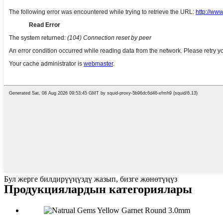
Бул жерге билдирүүңүздү жазып, бизге жөнөтүңүз
Продукциялардын категориялары