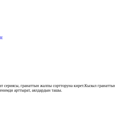
 сериясы, гранаттын жалпы сортторуна кирет.Кызыл гранаттын
шенимди арттырат, аялдардын ташы.