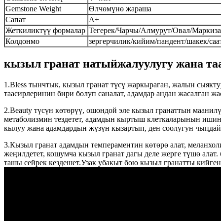
Gemstone Weight
Өлчөмүнө жараша
Сапат
A+
Жеткиликтүү формалар
Тегерек/Чарчы/Алмурут/Овал/Маркиз
Колдонмо
зергерчилик/кийим/пандент/шакек/саа
кызыл гранат натыйжалуулугу жана та
1.Bless тынчтык, кызыл гранат түсү жаркыраган, жалын сыякту
таасирлеринин бири болуп саналат, адамдар андан жасалган ж
2.Beauty түсүн көтөрүү, ошондой эле кызыл гранаттын маанил
метаболизмин тездетет, адамдын кыртыш клеткаларынын ишин ж
кылуу жана адамдардын жүзүн кызартып, ден соолугун чыңдай
3.Кызыл гранат адамдын темпераментин көтөрө алат, меланхо
жеңилдетет, кошумча кызыл гранат дагы деле жерге түшө алат.
ташы сейрек кездешет.Узак убакыт бою кызыл гранатты кийген