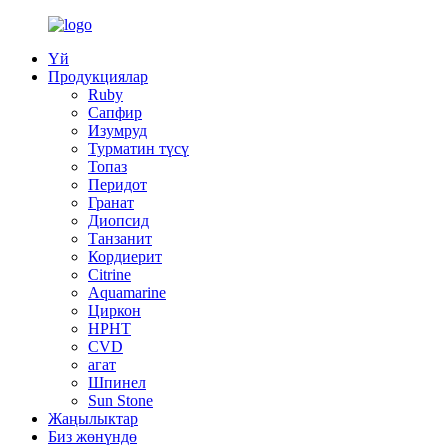
Үй
Продукциялар
Ruby
Сапфир
Изумруд
Турматин түсү
Топаз
Перидот
Гранат
Диопсид
Танзанит
Кордиерит
Citrine
Aquamarine
Циркон
HPHT
CVD
агат
Шпинел
Sun Stone
Жаңылыктар
Биз жөнүндө