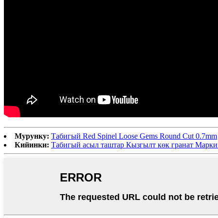
Мурунку:
Табигый Red Spinel Loose Gems Round Cut 0.7mm
Кийинки:
Табигый асыл таштар Кызгылт көк гранат Марки