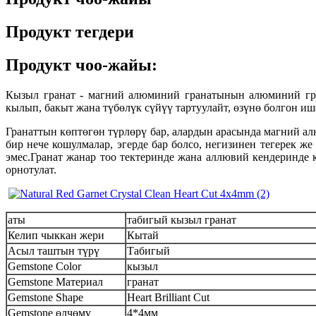
Продукт тегдери
Продукт чоо-жайы:
Кызыл гранат - магний алюминий гранатынын алюминий гран
кылып, бакыт жана түбөлүк сүйүү тартуулайт, өзүнө болгон и
Гранаттын көптөгөн түрлөрү бар, алардын арасында магний ал
бир нече кошулмалар, эгерде бар болсо, негизинен тегерек ж
эмес.Гранат жанар тоо тектеринде жана аллювий кендеринде
орнотулат.
аты
табигый кызыл гранат
Келип чыккан жери
Кытай
Асыл таштын түрү
Табигый
Gemstone Color
кызыл
Gemstone Материал
гранат
Gemstone Shape
Heart Brilliant Cut
Gemstone өлчөмү
4*4мм