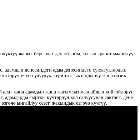
бөлүктүү жарык бере алат деп ойлойм, кызыл гранат маанилүү
мес, адамдын денесиндеги адам денесиндеги суюктуктардын
ү көтөрүү үчүн сулуулук, терини азыктандыруу жана назик
ай алат жана адамдын жана жагымсыз маанайдын көйгөйлөрүн
т, адамдарды сырткы күчтөрдүн кол салуусунан сактайт, дене
өзгөчө ыңгайлуу сезет, жакындык өзгөчө күчтүү.