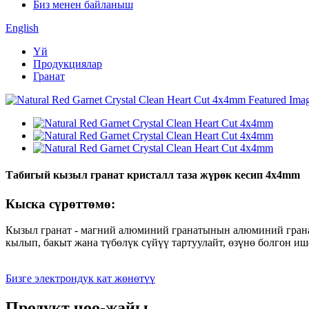
Биз менен байланыш
English
Үй
Продукциялар
Гранат
Табигый кызыл гранат кристалл таза жүрөк кесип 4x4mm
Кыска сүрөттөмө:
Кызыл гранат - магний алюминий гранатынын алюминий гранат
кылып, бакыт жана түбөлүк сүйүү тартуулайт, өзүнө болгон и
Бизге электрондук кат жөнөтүү
Продукт чоо-жайы