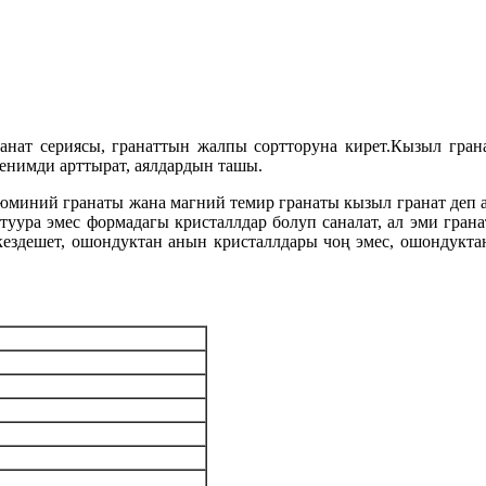
ат сериясы, гранаттын жалпы сортторуна кирет.Кызыл грана
шенимди арттырат, аялдардын ташы.
юминий гранаты жана магний темир гранаты кызыл гранат деп а
е туура эмес формадагы кристаллдар болуп саналат, ал эми гран
 кездешет, ошондуктан анын кристаллдары чоң эмес, ошондукта