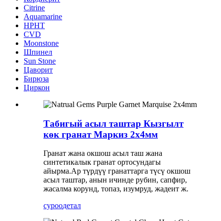
Citrine
Aquamarine
HPHT
CVD
Moonstone
Шпинел
Sun Stone
Цаворит
Бирюза
Циркон
Табигый асыл таштар Кызгылт
көк гранат Маркиз 2x4мм
Гранат жана окшош асыл таш жана
синтетикалык гранат ортосундагы
айырма.Ар түрдүү гранаттарга түсү окшош
асыл таштар, анын ичинде рубин, сапфир,
жасалма корунд, топаз, изумруд, жадеит ж.
суроо
детал