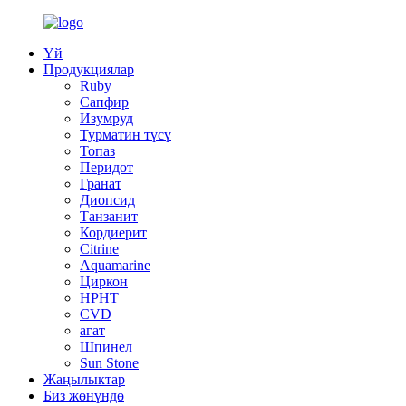
Үй
Продукциялар
Ruby
Сапфир
Изумруд
Турматин түсү
Топаз
Перидот
Гранат
Диопсид
Танзанит
Кордиерит
Citrine
Aquamarine
Циркон
HPHT
CVD
агат
Шпинел
Sun Stone
Жаңылыктар
Биз жөнүндө