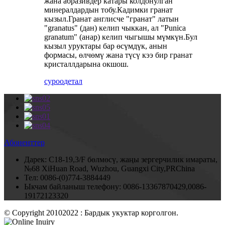
жана абразивдер катары колдонулган
минералдардын тобу.Кадимки гранат
кызыл.Гранат англисче "гранат" латын
"granatus" (дан) келип чыккан, ал "Punica
granatum" (анар) келип чыгышы мүмкүн.Бул
кызыл уруктары бар өсүмдүк, анын
формасы, өлчөмү жана түсү кээ бир гранат
кристаллдарына окшош.
суроо
детал
Абоненттер
Дарек:
C18-19,3/F бөлмөсү, жаңы зергерчилик имараты,
№68 XiHuan Road, Wuzhou, Guangxi City,PRChina
Тел:
0086-(0)774-3884449
Ыкчам байланыш телефону:
0086-13367870429,0086-
19172123320
© Copyright 20102022 : Бардык укуктар корголгон.