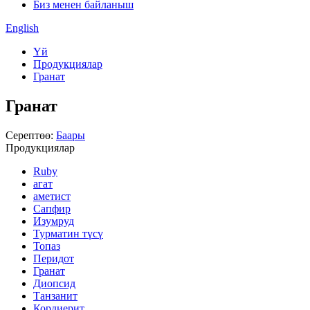
Биз менен байланыш
English
Үй
Продукциялар
Гранат
Гранат
Серептөө:
Баары
Продукциялар
Ruby
агат
аметист
Сапфир
Изумруд
Турматин түсү
Топаз
Перидот
Гранат
Диопсид
Танзанит
Кордиерит