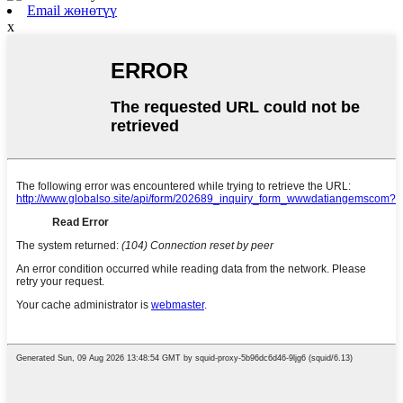
Email жөнөтүү
x