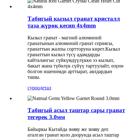
Табигый кызыл гранат кристалл
таза жүрөк кесип 4x4mm
Кызыл гранат - магний алюминий
гранатынын алюминий гранат сериясы,
гранаттын жалпы сортторуна кирет.Кызыл
гранаттын кызыл түсү адамдарды
кайталангыс сүйкүмдүүлүккө ээ кылып,
бакыт жана түбөлүк сүйүү тартуулайт, өзүнө
болгон ишенимди арттырат, аялдардын
ташы.
суроо
детал
Табигый асыл таштар сары гранат
тегерек 3.0мм
Байыркы Кытайда зияву же зияву деп
аталган гранат коло доорунда асыл таштар