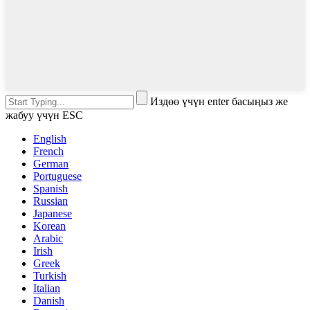
Издөө үчүн enter басыңыз же
жабуу үчүн ESC
English
French
German
Portuguese
Spanish
Russian
Japanese
Korean
Arabic
Irish
Greek
Turkish
Italian
Danish